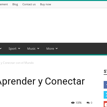
sement
Blog
Contact us
Buy now
Sport
Music
More
r y Conectar con el Mundo
S
 Aprender y Conectar
1376
0