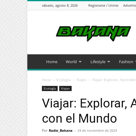
sábado, agosto 8, 2026
Registrarse / Unirse
Adverti
Radio
Bakana
Home
World
Lifestyle
Fashion
Inicio
Ecología
Viajes
Viajar: Explorar, Aprende
Ecología
Viajes
Viajar: Explorar,
con el Mundo
Por
Radio_Bakana
-
24 de noviembre de 2024